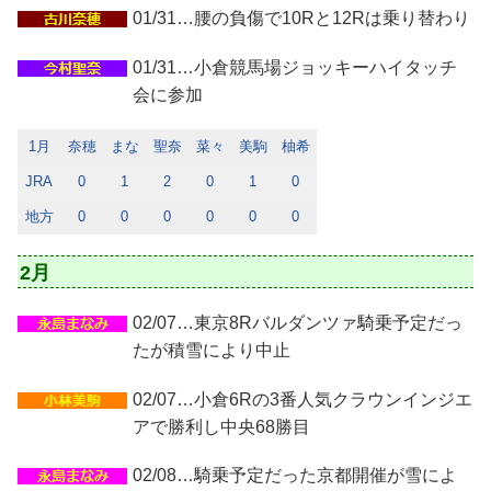
01/31…腰の負傷で10Rと12Rは乗り替わり
01/31…小倉競馬場ジョッキーハイタッチ
会に参加
1月
奈穂
まな
聖奈
菜々
美駒
柚希
JRA
0
1
2
0
1
0
地方
0
0
0
0
0
0
2月
02/07…東京8Rバルダンツァ騎乗予定だっ
たが積雪により中止
02/07…小倉6Rの3番人気クラウンインジエ
アで勝利し中央68勝目
02/08…騎乗予定だった京都開催が雪によ