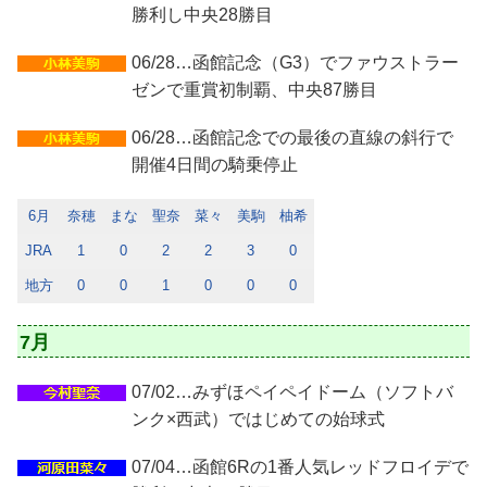
勝利し中央28勝目
06/28…函館記念（G3）でファウストラー
ゼンで重賞初制覇、中央87勝目
06/28…函館記念での最後の直線の斜行で
開催4日間の騎乗停止
6月
奈穂
まな
聖奈
菜々
美駒
柚希
JRA
1
0
2
2
3
0
地方
0
0
1
0
0
0
7月
07/02…みずほペイペイドーム（ソフトバ
ンク×西武）ではじめての始球式
07/04…函館6Rの1番人気レッドフロイデで