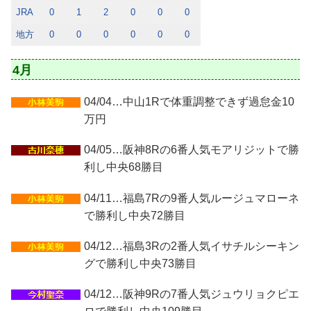
JRA
0
1
2
0
0
0
地方
0
0
0
0
0
0
4月
04/04…中山1Rで体重調整できず過怠金10
万円
04/05…阪神8Rの6番人気モアリジットで勝
利し中央68勝目
04/11…福島7Rの9番人気ルージュマローネ
で勝利し中央72勝目
04/12…福島3Rの2番人気イサチルシーキン
グで勝利し中央73勝目
04/12…阪神9Rの7番人気ジュウリョクピエ