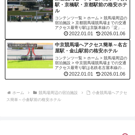
らは「仁川」...
駅・京橋駅・京都駅前の格安ホテ
ル
コンテンツ一覧 > ホーム > 競馬場周辺の
宿泊施設 > 京都競馬場競馬場までの交通
アクセス最寄り駅は京阪本線の「淀」駅
で改札からは連絡歩道橋を利用して徒歩2
2022.01.01
2026.01.06
分の場所にあります。▼主要ターミナル
からのアクセス京阪および近鉄「丹波
中京競馬場へアクセス簡単～名古
競馬場周辺の宿泊施設
橋」からは「...
屋駅・金山駅前の格安ホテル
コンテンツ一覧 > ホーム > 競馬場周辺の
宿泊施設 > 中京競馬場競馬場までの交通
アクセス最寄り駅は名鉄名古屋本線の
「中京競馬場前」駅で改札から徒歩10分
2022.01.01
2026.01.06
ほどの場所にあります。▼主要ターミナ
ル・駅からのアクセス「豊明」から「中
京競馬場前」...
ホーム
競馬場周辺の宿泊施設
小倉競馬場へアクセ
ス簡単～小倉駅前の格安ホテル