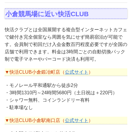
小倉競馬場に近い快活CLUB
快活クラブとは全国展開する複合型インターネットカフェ
で鍵付き完全個室なら周囲を気にせず簡易宿泊が可能で
す。会員制で初回だけ入会金数百円程度必要ですが全国の
店舗で利用できます。料金は3時間ごとの自動切換パック
制で電子マネーやバーコード決済も利用可。
▼快活CLUB小倉鍛冶町店（
公式サイト
）
・モノレール平和通駅から徒歩2分
・3時間1310円～24時間5680円（土日祝は＋220円）
・シャワー無料、コインランドリー有料
・駐車場なし
▼快活CLUB小倉駅南口店（
公式サイト
）