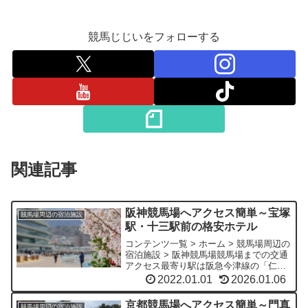
競馬じじいをフォローする
関連記事
阪神競馬場へアクセス簡単～宝塚
競馬場周辺の宿泊施設
駅・十三駅前の格安ホテル
コンテンツ一覧 > ホーム > 競馬場周辺の
宿泊施設 > 阪神競馬場競馬場までの交通
アクセス最寄り駅は阪急今津線の「仁
川」駅で改札からは専用通路を利用して
2022.01.01
2026.01.06
徒歩5分の場所にあります。▼主要ターミ
ナルからのアクセス阪急「西宮北口」か
京都競馬場へアクセス簡単～門真
競馬場周辺の宿泊施設