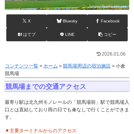
X
Bluesky
Facebook
はてブ
LINE
コピー
2026.01.06
コンテンツ一覧
>
ホーム
>
競馬場周辺の宿泊施設
> 小倉
競馬場
競馬場までの交通アクセス
最寄り駅は北九州モノレールの「競馬場前」駅で競馬場入
口とは直結しており雨の日でも傘なしで行くことができま
す。
▼主要ターミナルからのアクセス